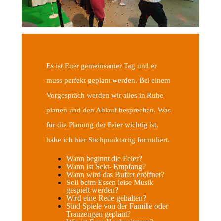
Es ist Euer gemeinsamer Tag und er
muss perfekt geplant werden. Bei einem
Vorgespräch werden wir alles in Ruhe
planen und den Ablauf besprechen. Was
für die Planung der Feier wichtig ist,
habe ich hier Stichpunktartig formuliert.
Wann beginnt die Feier?
Wann ist Sekt- Empfang?
Wann wird das Buffet eröffnet?
Soll beim Essen leise Musik
gespielt werden?
Wird eine Rede gehalten?
Sind Spiele von der Familie oder
Trauzeugen geplant?